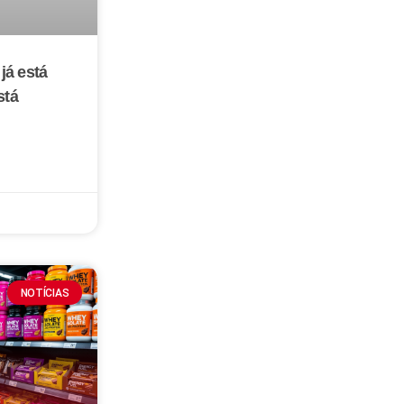
já está
stá
NOTÍCIAS