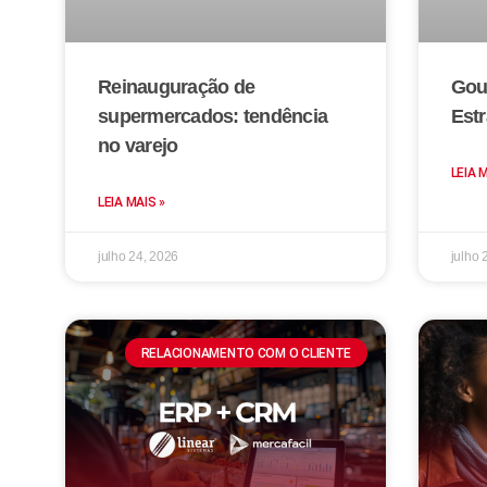
Reinauguração de
Gou
supermercados: tendência
Estr
no varejo
LEIA 
LEIA MAIS »
julho 24, 2026
julho 
RELACIONAMENTO COM O CLIENTE