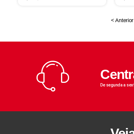
< Anterior
Centr
De segunda a sex
Vej