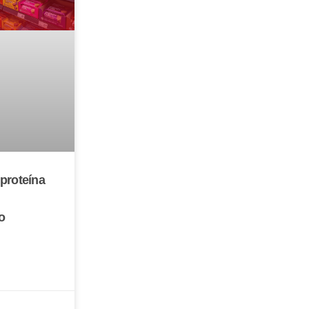
proteína
o