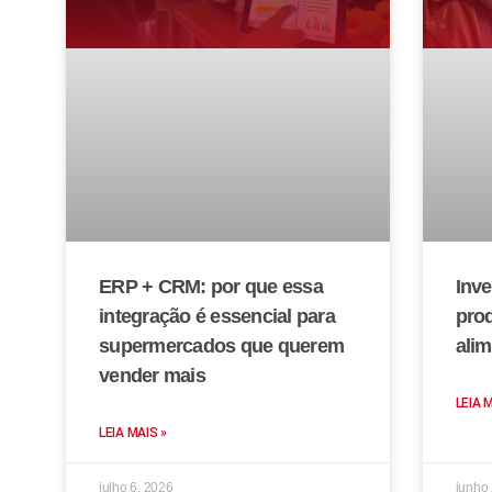
ERP + CRM: por que essa
Inve
integração é essencial para
prod
supermercados que querem
alim
vender mais
LEIA 
LEIA MAIS »
julho 6, 2026
junho