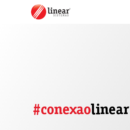
#conexao
linear