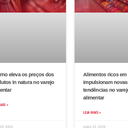
rno eleva os preços dos
Alimentos ricos em 
utos in natura no varejo
impulsionam novas
entar
tendências no varej
alimentar
MAIS »
LEIA MAIS »
 29, 2026
junho 23, 2026