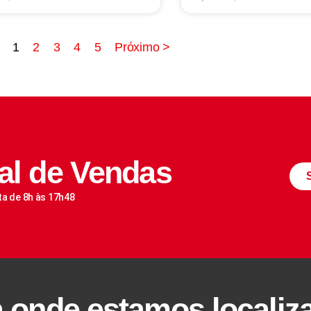
1
2
3
4
5
Próximo >
al de Vendas
ta de 8h às 17h48
a onde estamos localiz