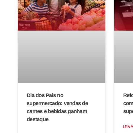
Dia dos Pais no
Refo
supermercado: vendas de
com
carnes e bebidas ganham
sup
destaque
LEIA 