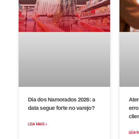
Dia dos Namorados 2026: a
Aten
data segue forte no varejo?
erro
clie
LEIA MAIS »
LEIA 