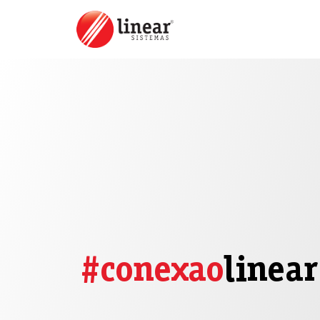
#conexao
linear