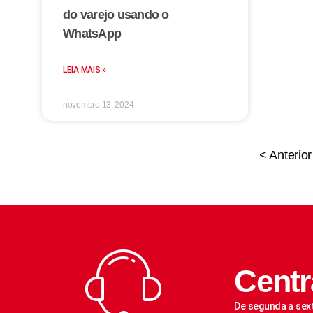
do varejo usando o
WhatsApp
LEIA MAIS »
novembro 13, 2024
< Anterior
Centr
De segunda a sex