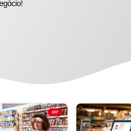
egócio!
ERP