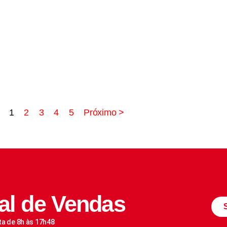
1
2
3
4
5
Próximo >
al de Vendas
ta de 8h às 17h48