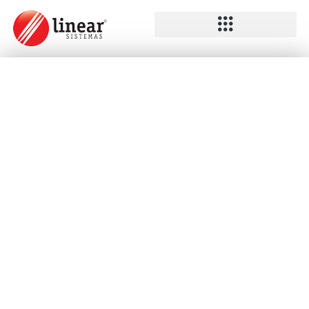
Fidelidade: um mesmo
cliente custa 7x menos do
que um novo
O foco do programa de fidelidade ‘estuda’ o
comportamento do consumidor, as suas
preferências de compras, frequência em que ele
compra os seus produtos, as suas formas de
pagamentos, além de reter os dados do cliente