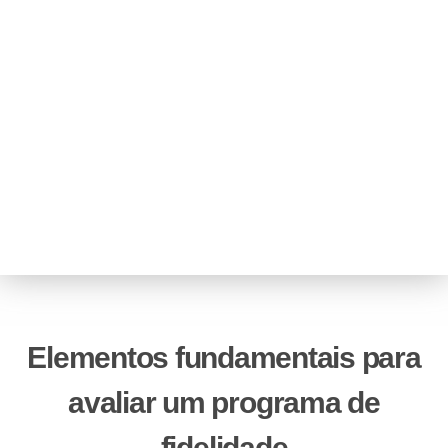
de forma sigilosa, como informações pessoais
(nome, número, e-mail, endereço residencial, RG,
CPF etc), permitindo que o varejista se
comunique diretamente com seu cliente.
Elementos fundamentais para
avaliar um programa de
fidelidade