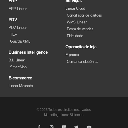
Serviços
ERP
Linear Cloud
ERP Linear
Conciliador de cartões
PDV
WMS Linear
PDV Linear
Força de vendas
TEF
Fidelidade
Guarda XML
Operação de loja
Business Intelligence
E-promo
B.I. Linear
Comanda eletrônica
SmartMob
E-commerce
Linear Mercado
© 2023 Todos os direitos reservados.
Marketing Linear Sistemas.