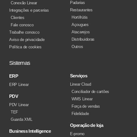
Padarias
Conexão Linear
Restaurantes
Integrações e parcerias
Hortifrútis
Clientes
Açougues
Fale conosco
Atacarejos
Trabalhe conosco
Distribuidoras
Aviso de privacidade
Outros
Política de cookies
Sistemas
Serviços
ERP
Linear Cloud
ERP Linear
Conciliador de cartões
PDV
WMS Linear
PDV Linear
Força de vendas
TEF
Fidelidade
Guarda XML
Operação de loja
Business Intelligence
E-promo