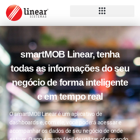
smartMOB Linear, tenha
todas as informações do seu
negócio de forma inteligente
e em tempo real
O smartMOB Linear é um aplicativo de
dashboards e, com ele, você poderá acessar e
acompanhar os dados de seu negócio de onde
estiver. O app é muito fácil de utilizar, oferecendo