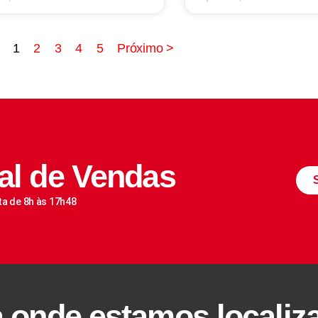
1
2
3
4
5
Próximo >
al de Vendas
ta de 8h às 17h48
a onde estamos localiz