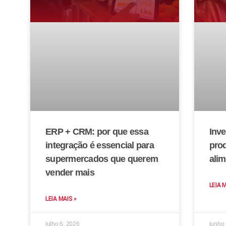
ERP + CRM: por que essa
Inve
integração é essencial para
prod
supermercados que querem
alim
vender mais
LEIA 
LEIA MAIS »
julho 6, 2026
junho