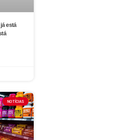
já está
stá
NOTÍCIAS