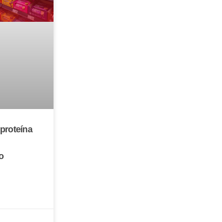
proteína
o