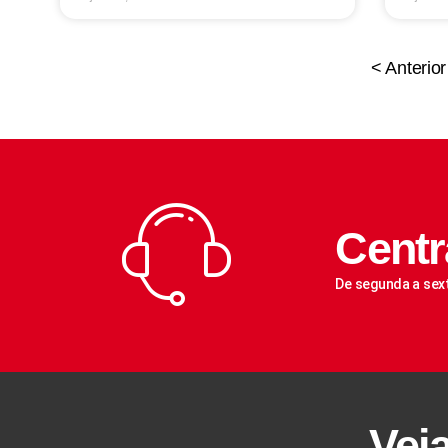
< Anterior
Centr
De segunda a sex
Vej