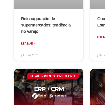
Reinauguração de
Gou
supermercados: tendência
Estr
no varejo
LEIA 
LEIA MAIS »
julho 24, 2026
julho 
RELACIONAMENTO COM O CLIENTE