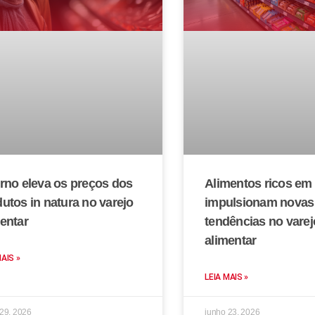
rno eleva os preços dos
Alimentos ricos em 
utos in natura no varejo
impulsionam novas
entar
tendências no varej
alimentar
MAIS »
LEIA MAIS »
 29, 2026
junho 23, 2026