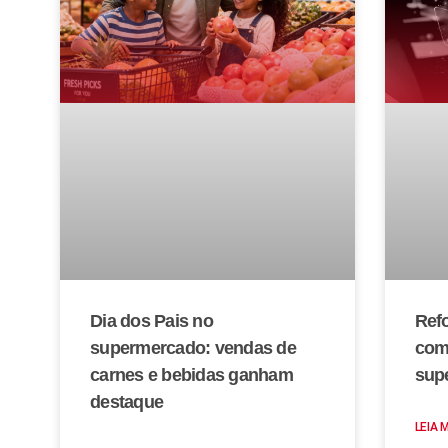
Dia dos Pais no
Refo
supermercado: vendas de
com
carnes e bebidas ganham
sup
destaque
LEIA 