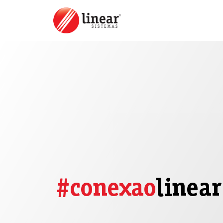
#conexao
linear