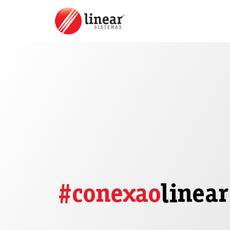
#conexao
linear