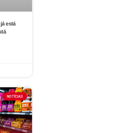
já está
stá
NOTÍCIAS