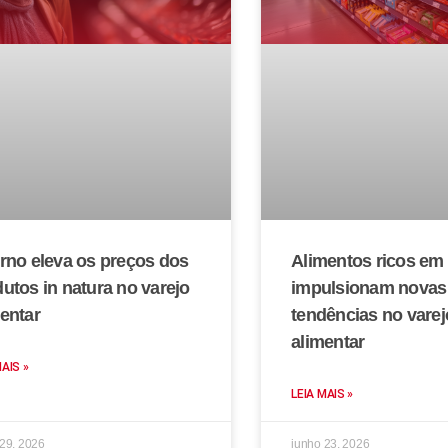
rno eleva os preços dos
Alimentos ricos em 
utos in natura no varejo
impulsionam novas
entar
tendências no varej
alimentar
MAIS »
LEIA MAIS »
 29, 2026
junho 23, 2026