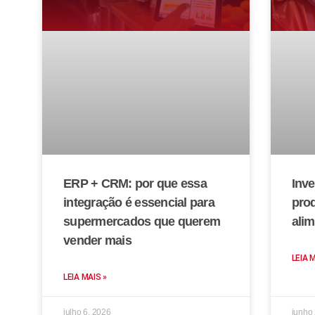
ERP + CRM: por que essa
Inve
integração é essencial para
prod
supermercados que querem
alim
vender mais
LEIA 
LEIA MAIS »
julho 6, 2026
junho