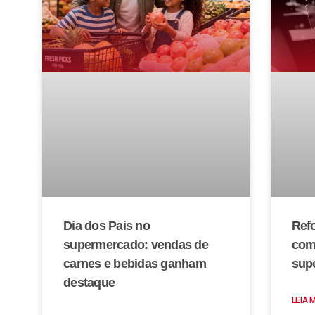
Dia dos Pais no
Refo
supermercado: vendas de
com
carnes e bebidas ganham
sup
destaque
LEIA 