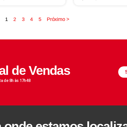
1
2
3
4
5
Próximo >
al de Vendas
ta de 8h às 17h48
a onde estamos localiz