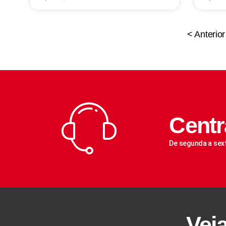
< Anterior
Centr
De segunda a sex
Vej