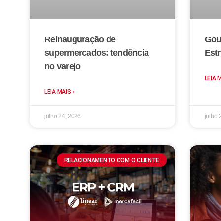
Reinauguração de
Gou
supermercados: tendência
Estr
no varejo
LEIA 
LEIA MAIS »
julho 24, 2026
julho 
RELACIONAMENTO COM O CLIENTE