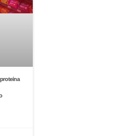
proteína
o