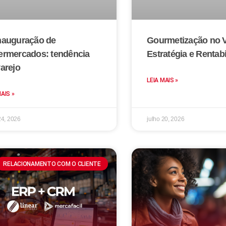
nauguração de
Gourmetização no V
ermercados: tendência
Estratégia e Rentab
arejo
LEIA MAIS »
MAIS »
24, 2026
julho 20, 2026
RELACIONAMENTO COM O CLIENTE