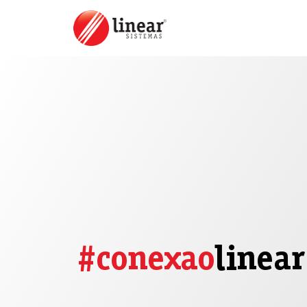
#conexao
linear