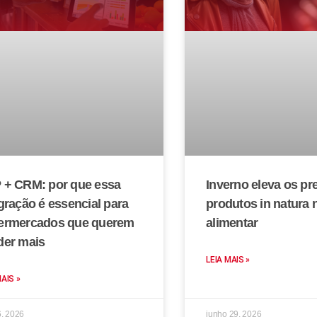
 + CRM: por que essa
Inverno eleva os pr
gração é essencial para
produtos in natura 
ermercados que querem
alimentar
der mais
LEIA MAIS »
MAIS »
6, 2026
junho 29, 2026