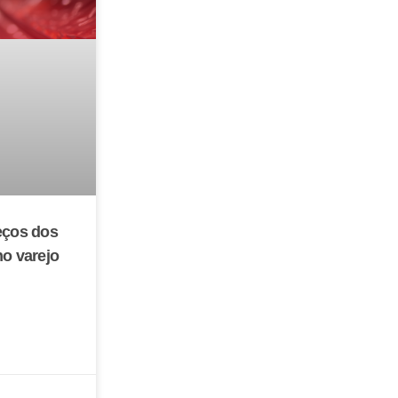
eços dos
no varejo