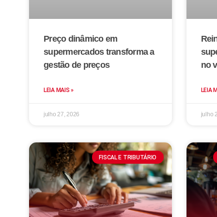
Preço dinâmico em
Rei
supermercados transforma a
sup
gestão de preços
no v
LEIA MAIS »
LEIA 
julho 27, 2026
julho 
FISCAL E TRIBUTÁRIO