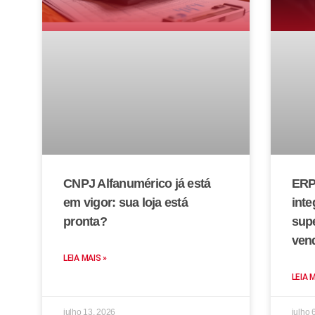
CNPJ Alfanumérico já está
ERP
em vigor: sua loja está
inte
pronta?
sup
ven
LEIA MAIS »
LEIA 
julho 13, 2026
julho 