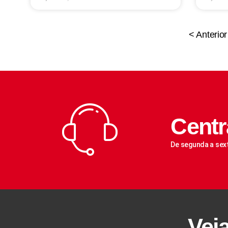
< Anterior
Centr
De segunda a sex
Vej