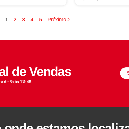
1
2
3
4
5
Próximo >
al de Vendas
ta de 8h às 17h48
a onde estamos localiz