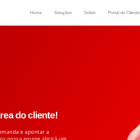
Home
Soluções
Sobre
Portal do Cliente
ea do cliente!
demanda e apontar a
cos nossa equipe abrirá um