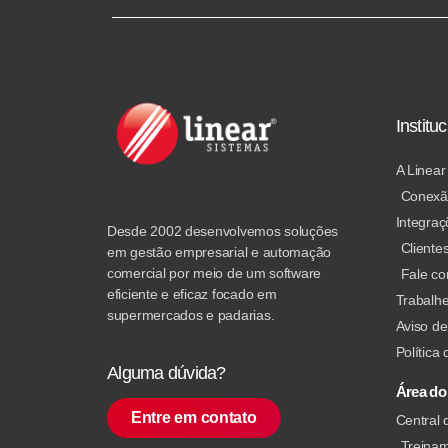
Instituc
A Linear
Conexã
Integraç
Desde 2002 desenvolvemos soluções
Cliente
em gestão empresarial e automação
comercial por meio de um software
Fale c
eficiente e eficaz focado em
Trabalh
supermercados e padarias.
Aviso de
Política
Alguma dúvida?
Área do 
Entre em contato
Central 
Treina