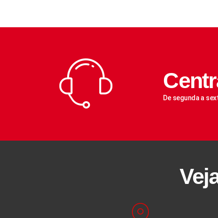
Centr
De segunda a sex
Vej