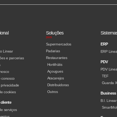
ional
Soluções
Sistema
para
ERP
Supermercados
Padarias
o Linear
ERP Linea
Restaurantes
ões e parcerias
PDV
Hortifrútis
s
PDV Linea
Açougues
onosco
TEF
Atacarejos
e conosco
Guarda 
Distribuidoras
 privacidade
Outros
 de cookies
Business 
B.I. Linear
cliente
SmartMo
de serviços
mentos