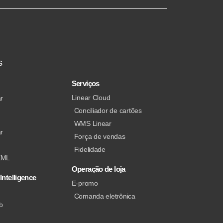
s
Serviços
Linear Cloud
r
Conciliador de cartões
WMS Linear
r
Força de vendas
Fidelidade
XML
Operação de loja
Intelligence
E-promo
Comanda eletrônica
b